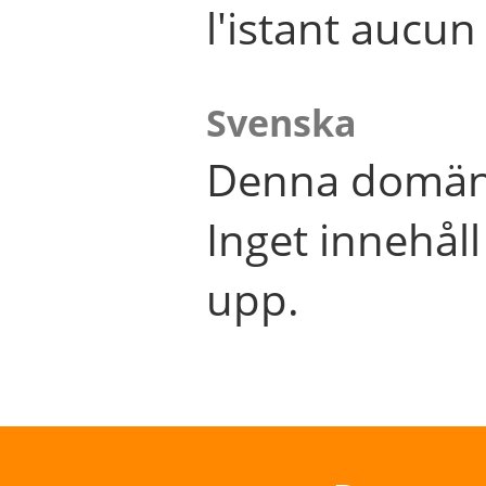
l'istant aucu
Svenska
Denna domän 
Inget innehål
upp.